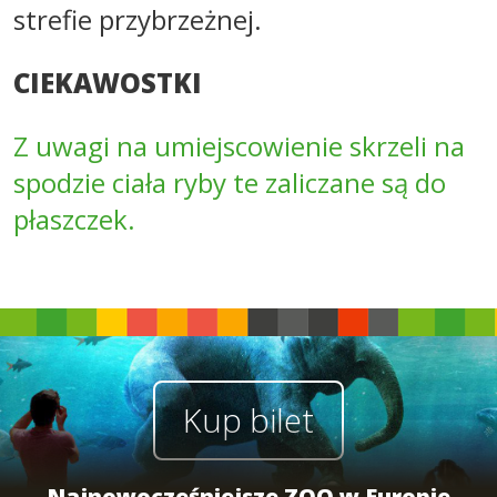
strefie przybrzeżnej.
CIEKAWOSTKI
Z uwagi na umiejscowienie skrzeli na
spodzie ciała ryby te zaliczane są do
płaszczek.
Kup bilet
Najnowocześniejsze ZOO w Europie