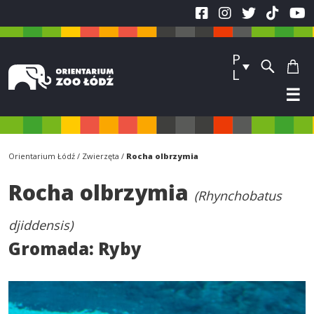
P
L
☰
Orientarium Łódź
Zwierzęta
Rocha olbrzymia
Rocha olbrzymia
(Rhynchobatus
djiddensis)
Gromada:
Ryby