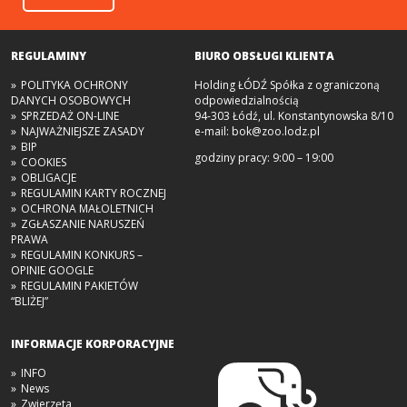
REGULAMINY
BIURO OBSŁUGI KLIENTA
POLITYKA OCHRONY
Holding ŁÓDŹ Spółka z ograniczoną
DANYCH OSOBOWYCH
odpowiedzialnością
SPRZEDAŻ ON-LINE
94-303 Łódź, ul. Konstantynowska 8/10
NAJWAŻNIEJSZE ZASADY
e-mail:
bok@zoo.lodz.pl
BIP
godziny pracy: 9:00 – 19:00
COOKIES
OBLIGACJE
REGULAMIN KARTY ROCZNEJ
OCHRONA MAŁOLETNICH
ZGŁASZANIE NARUSZEŃ
PRAWA
REGULAMIN KONKURS –
OPINIE GOOGLE
REGULAMIN PAKIETÓW
“BLIŻEJ”
INFORMACJE KORPORACYJNE
INFO
News
Zwierzęta