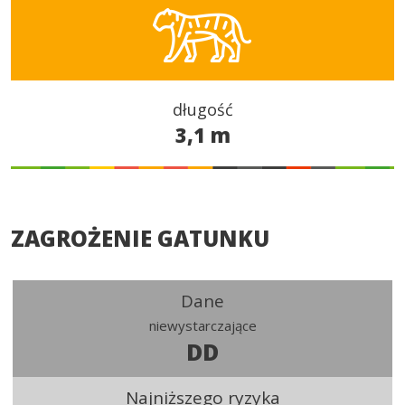
długość
3,1 m
ZAGROŻENIE GATUNKU
Dane
niewystarczające
DD
Najniższego ryzyka