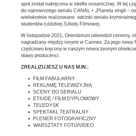
spot został nakręcona w strefie oceanicznej. W tej cz
do najnowszego serialu CANAL + „Planeta singli – osi
wielokrotnie realizowano odcinki serialu kryminalnego
studentów Łódzkiej Szkoły Filmowej.
W listopadzie 2021, Orientarium odwiedził ceniony, m
nagradzany między innymi w Cannes. Za jego nowy fi
częściowo kręcony w naszym nowoczesnym obiekcie
sławy producenci.
ZREALIZUJESZ U NAS M.IN.:
FILM FABULARNY
REKLAMĘ TELEWIZYJNĄ
SCENY DO SERIALU
ETIUDĘ / FILM DYPLOMOWY
TELEDYSK
SPEKTAKL TEATRALNY
PLENER FOTOGRAFICZNY
WARSZTATY FOTO/VIDEO