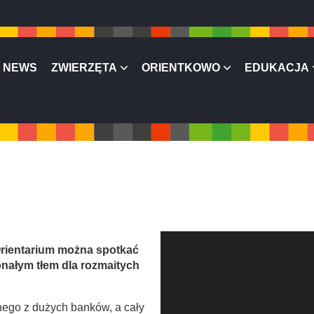
NEWS
ZWIERZĘTA
ORIENTKOWO
EDUKACJA
O
Orientarium można spotkać
d
onałym tłem dla rozmaitych
t
w
a
dnego z dużych banków, a cały