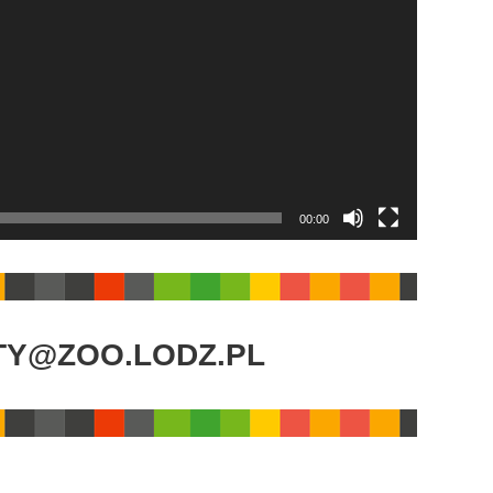
00:00
TY@ZOO.LODZ.PL