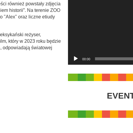
r
ęści również powstały zdjęcia
z
em historii”. Na terenie ZOO
a
 "Alex" oraz liczne etiudy
c
z
v
eksykański reżyser,
i
lm, który w 2023 roku będzie
d
, odpowiadają światowej
e
o
00:00
EVEN