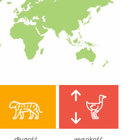
długość
wysokość