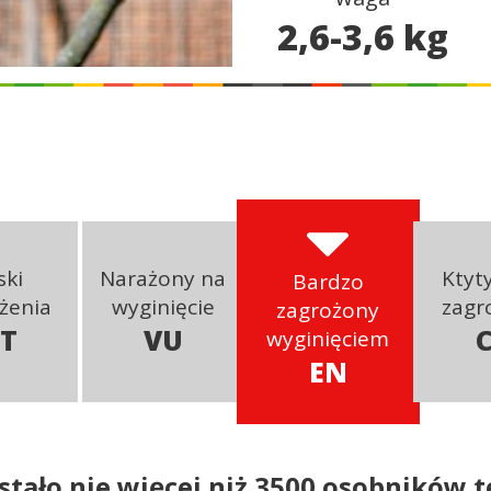
2,6-3,6 kg
ski
Narażony na
Ktyt
Bardzo
żenia
wyginięcie
zagr
zagrożony
T
VU
wyginięciem
EN
stało nie więcej niż 3500 osobników 