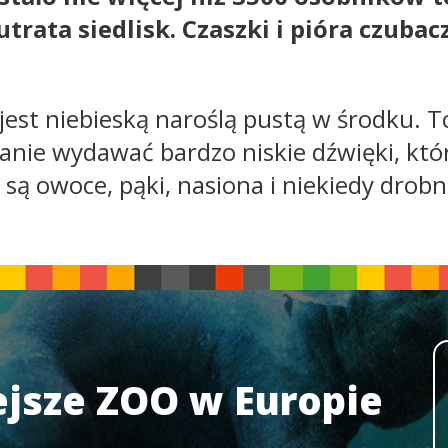
rata siedlisk. Czaszki i pióra czubac
est niebieską naroślą pustą w środku. Tc
tanie wydawać bardzo niskie dźwięki, któ
ą owoce, pąki, nasiona i niekiedy drobn
jsze ZOO w Europie