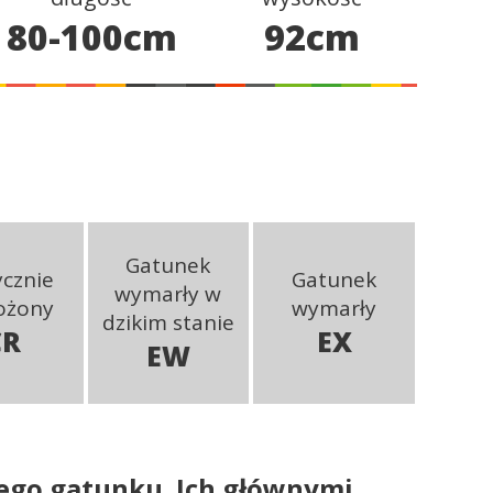
80-100cm
92cm
Gatunek
ycznie
Gatunek
wymarły w
ożony
wymarły
dzikim stanie
CR
EX
EW
tego gatunku. Ich głównymi