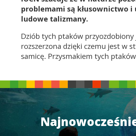
problemami są kłusownictwo i ut
ludowe talizmany.
Dziób tych ptaków przyozdobiony j
rozszerzona dzięki czemu jest w s
samicę. Przysmakiem tych ptaków s
Najnowocześnie