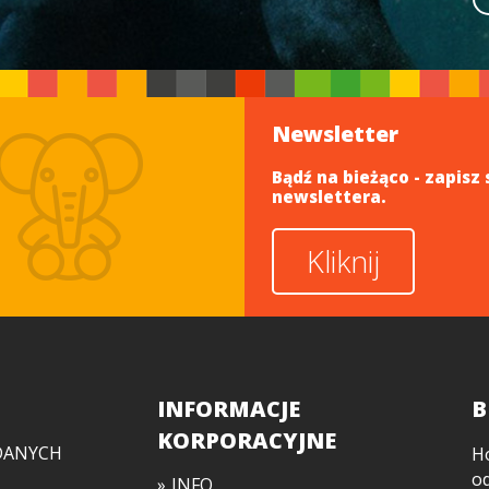
Newsletter
Bądź na bieżąco - zapisz 
newslettera.
Kliknij
INFORMACJE
B
KORPORACYJNE
DANYCH
H
o
INFO