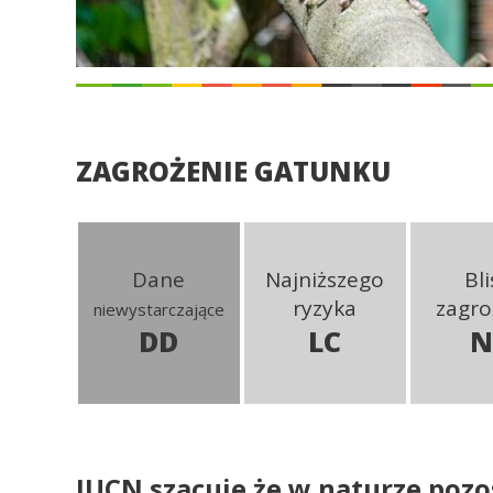
ZAGROŻENIE GATUNKU
Dane
Najniższego
Bli
ryzyka
zagro
niewystarczające
DD
LC
N
IUCN szacuje że w naturze pozo