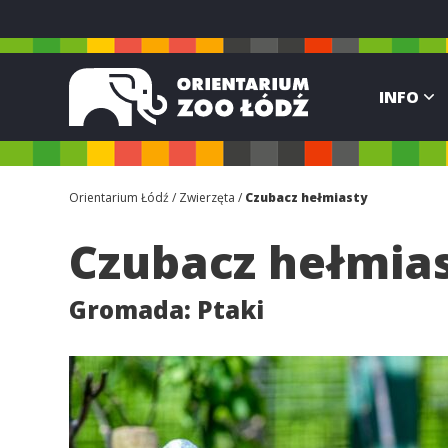
INFO
Orientarium Łódź
Zwierzęta
Czubacz hełmiasty
Czubacz hełmia
Gromada:
Ptaki