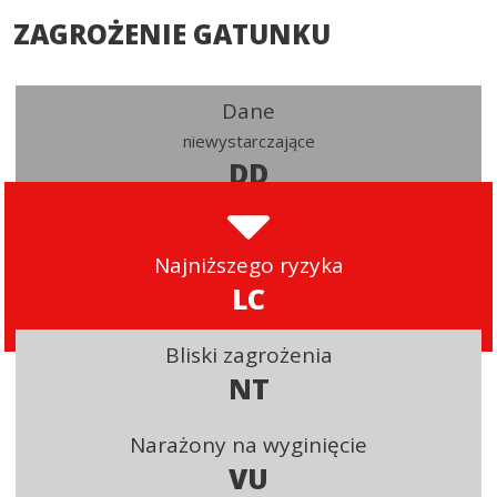
ZAGROŻENIE GATUNKU
Dane
niewystarczające
DD
Najniższego ryzyka
LC
Bliski zagrożenia
NT
Narażony na wyginięcie
VU