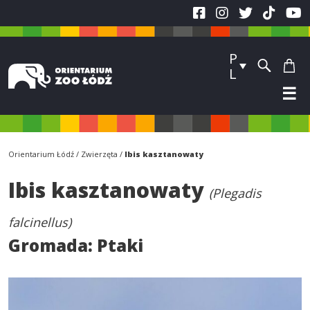
P
L
☰
Orientarium Łódź
Zwierzęta
Ibis kasztanowaty
Ibis kasztanowaty
(Plegadis
falcinellus)
Gromada:
Ptaki