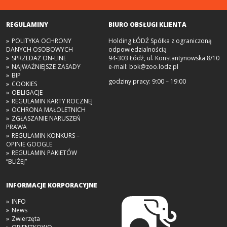
REGULAMINY
BIURO OBSŁUGI KLIENTA
POLITYKA OCHRONY
Holding ŁÓDŹ Spółka z ograniczoną
DANYCH OSOBOWYCH
odpowiedzialnością
SPRZEDAŻ ON-LINE
94-303 Łódź, ul. Konstantynowska 8/10
NAJWAŻNIEJSZE ZASADY
e-mail:
bok@zoo.lodz.pl
BIP
godziny pracy: 9:00 – 19:00
COOKIES
OBLIGACJE
REGULAMIN KARTY ROCZNEJ
OCHRONA MAŁOLETNICH
ZGŁASZANIE NARUSZEŃ
PRAWA
REGULAMIN KONKURS –
OPINIE GOOGLE
REGULAMIN PAKIETÓW
“BLIŻEJ”
INFORMACJE KORPORACYJNE
INFO
News
Zwierzęta