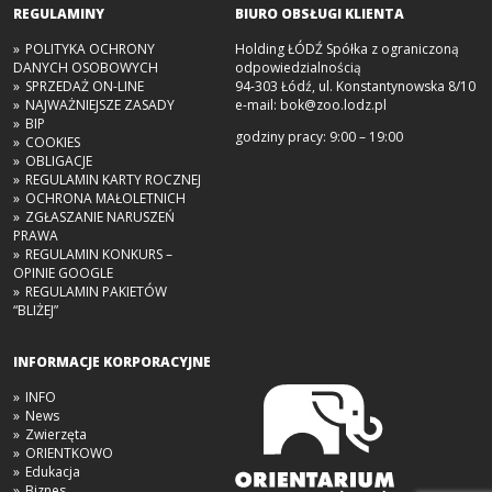
REGULAMINY
BIURO OBSŁUGI KLIENTA
POLITYKA OCHRONY
Holding ŁÓDŹ Spółka z ograniczoną
DANYCH OSOBOWYCH
odpowiedzialnością
SPRZEDAŻ ON-LINE
94-303 Łódź, ul. Konstantynowska 8/10
NAJWAŻNIEJSZE ZASADY
e-mail:
bok@zoo.lodz.pl
BIP
godziny pracy: 9:00 – 19:00
COOKIES
OBLIGACJE
REGULAMIN KARTY ROCZNEJ
OCHRONA MAŁOLETNICH
ZGŁASZANIE NARUSZEŃ
PRAWA
REGULAMIN KONKURS –
OPINIE GOOGLE
REGULAMIN PAKIETÓW
“BLIŻEJ”
INFORMACJE KORPORACYJNE
INFO
News
Zwierzęta
ORIENTKOWO
Edukacja
Biznes