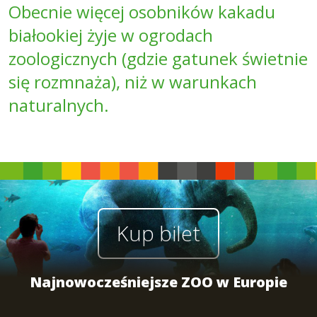
Obecnie więcej osobników kakadu
białookiej żyje w ogrodach
zoologicznych (gdzie gatunek świetnie
się rozmnaża), niż w warunkach
naturalnych.
Kup bilet
Najnowocześniejsze ZOO w Europie