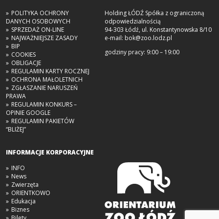
POLITYKA OCHRONY
Holding ŁÓDŹ Spółka z ograniczoną
DANYCH OSOBOWYCH
odpowiedzialnością
SPRZEDAŻ ON-LINE
94-303 Łódź, ul. Konstantynowska 8/10
NAJWAŻNIEJSZE ZASADY
e-mail:
bok@zoo.lodz.pl
BIP
godziny pracy: 9:00 – 19:00
COOKIES
OBLIGACJE
REGULAMIN KARTY ROCZNEJ
OCHRONA MAŁOLETNICH
ZGŁASZANIE NARUSZEŃ
PRAWA
REGULAMIN KONKURS –
OPINIE GOOGLE
REGULAMIN PAKIETÓW
“BLIŻEJ”
INFORMACJE KORPORACYJNE
INFO
News
Zwierzęta
ORIENTKOWO
Edukacja
Biznes
Bilety