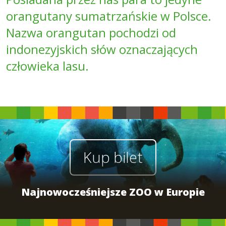
orangutany sumatrzańskie w Polsce.
Nazwa orangutan pochodzi od
indonezyjskich słów oznaczających
człowieka lasu.
Kup bilet
Najnowocześniejsze ZOO w Europie