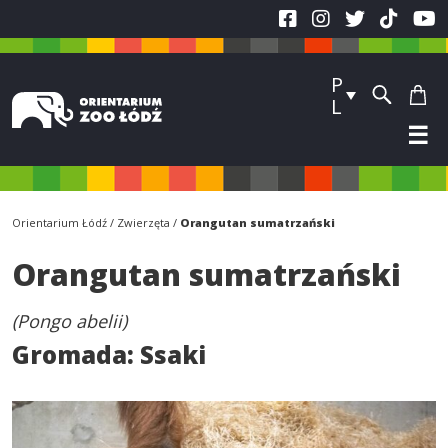
P
L
☰
Orientarium Łódź
Zwierzęta
Orangutan sumatrzański
Orangutan sumatrzański
(Pongo abelii)
Gromada:
Ssaki