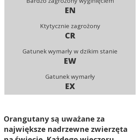
Bardzo zagrożony wyginięciem
EN
Ktytycznie zagrożony
CR
Gatunek wymarły w dzikim stanie
EW
Gatunek wymarły
EX
Orangutany są uważane za
największe nadrzewne zwierzęta
na świecie. Każdego wieczoru