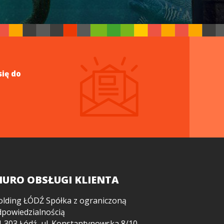
się do
IURO OBSŁUGI KLIENTA
olding ŁÓDŹ Spółka z ograniczoną
dpowiedzialnością
-303 Łódź, ul. Konstantynowska 8/10