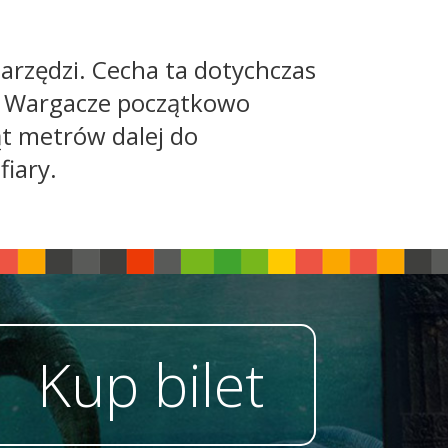
arzędzi. Cecha ta dotychczas
u. Wargacze początkowo
ąt metrów dalej do
iary.
Kup bilet