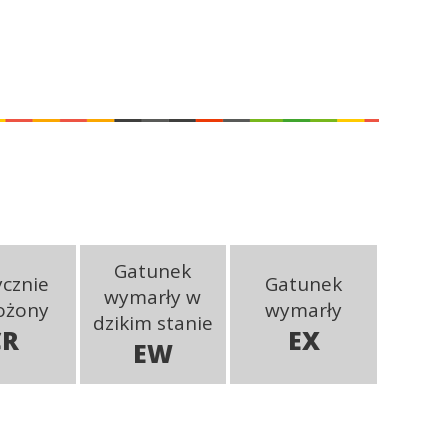
Gatunek
ycznie
Gatunek
wymarły w
ożony
wymarły
dzikim stanie
CR
EX
EW