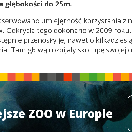
a głębokości do 25m.
aobserwowano umiejętność korzystania z n
ów. Odkrycia tego dokonano w 2009 rok
tępnie przenosiły je, nawet o kilkadziesi
. Tam głową rozbijały skorupę swojej of
jsze ZOO w Europie