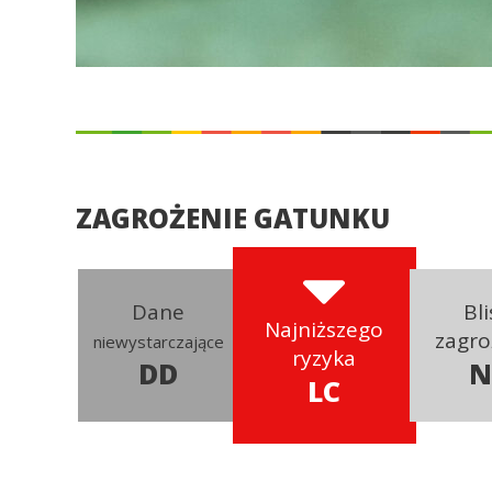
ZAGROŻENIE GATUNKU
Dane
Bli
Najniższego
zagro
niewystarczające
ryzyka
DD
N
LC