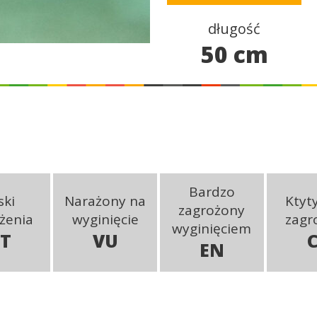
długość
50 cm
Bardzo
ski
Narażony na
Ktyt
zagrożony
żenia
wyginięcie
zagr
wyginięciem
T
VU
EN