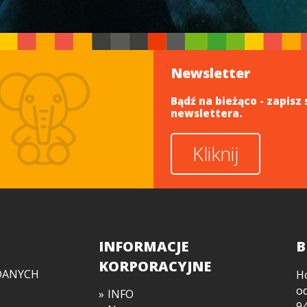
Newsletter
Bądź na bieżąco - zapisz 
newslettera.
Kliknij
INFORMACJE
B
KORPORACYJNE
DANYCH
H
o
INFO
94