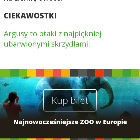
CIEKAWOSTKI
Argusy to ptaki z najpiękniej
ubarwionymi skrzydłami!
Kup bilet
Najnowocześniejsze ZOO w Europie