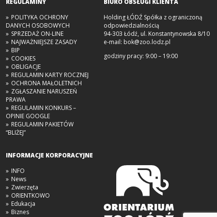
REGULAMINY
BIURO OBSŁUGI KLIENTA
POLITYKA OCHRONY
Holding ŁÓDŹ Spółka z ograniczoną
DANYCH OSOBOWYCH
odpowiedzialnością
SPRZEDAŻ ON-LINE
94-303 Łódź, ul. Konstantynowska 8/10
NAJWAŻNIEJSZE ZASADY
e-mail:
bok@zoo.lodz.pl
BIP
godziny pracy: 9:00 – 19:00
COOKIES
OBLIGACJE
REGULAMIN KARTY ROCZNEJ
OCHRONA MAŁOLETNICH
ZGŁASZANIE NARUSZEŃ
PRAWA
REGULAMIN KONKURS –
OPINIE GOOGLE
REGULAMIN PAKIETÓW
“BLIŻEJ”
INFORMACJE KORPORACYJNE
INFO
News
Zwierzęta
ORIENTKOWO
Edukacja
Biznes