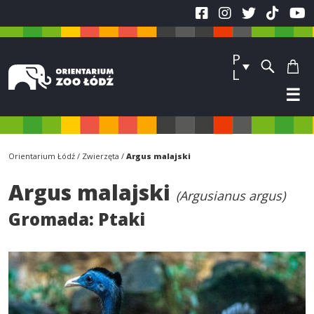
P
L
☰
Orientarium Łódź
Zwierzęta
Argus malajski
Argus malajski
(Argusianus argus)
Gromada:
Ptaki