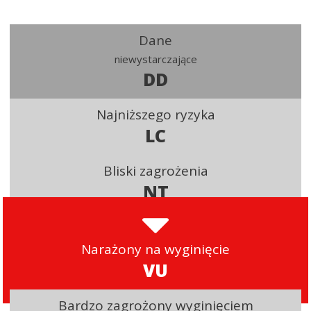
Dane
niewystarczające
DD
Najniższego ryzyka
LC
Bliski zagrożenia
NT
Narażony na wyginięcie
VU
Bardzo zagrożony wyginięciem