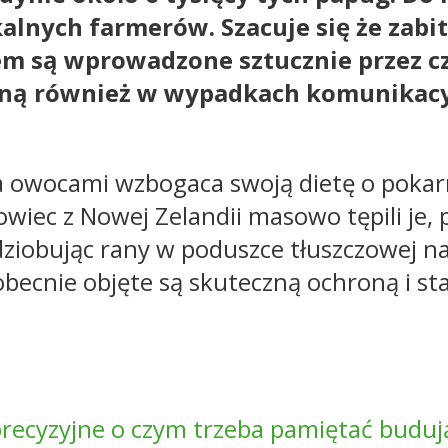
alnych farmerów. Szacuje się że zabit
 są wprowadzone sztucznie przez cz
giną również w wypadkach komunikacy
a owocami wzbogaca swoją dietę o pokarm
iec z Nowej Zelandii masowo tępili je, 
dziobując rany w poduszce tłuszczowej
obecnie objęte są skuteczną ochroną i st
recyzyjne o czym trzeba pamiętać budują