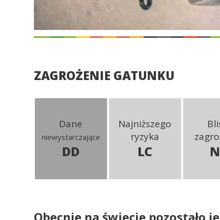
ZAGROŻENIE GATUNKU
Dane
Najniższego
Bli
ryzyka
zagro
niewystarczające
DD
LC
N
Obecnie na świecie pozostało je