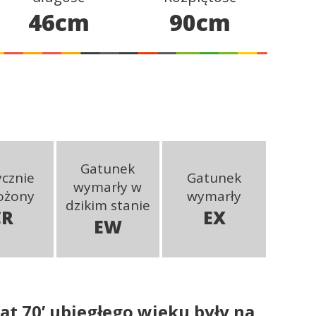
46cm
90cm
Gatunek
ycznie
Gatunek
wymarły w
ożony
wymarły
dzikim stanie
CR
EX
EW
lat 70’ ubiegłego wieku były na