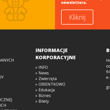
newslettera.
Kliknij
INFORMACJE
B
KORPORACYJNE
DANYCH
H
o
INFO
94
News
DY
e-
Zwierzęta
ORIENTKOWO
go
Edukacja
Biznes
OCZNEJ
Bilety
ICH