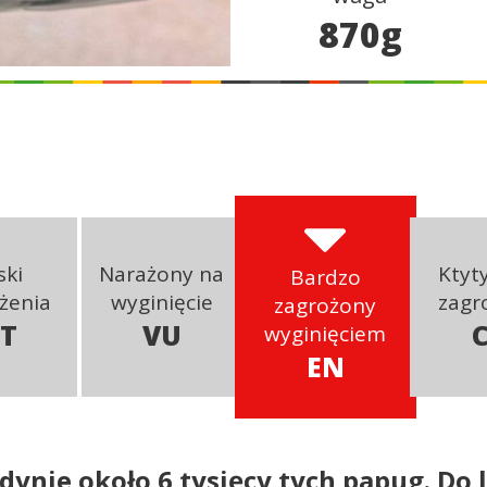
870g
ski
Narażony na
Ktyt
Bardzo
żenia
wyginięcie
zagr
zagrożony
T
VU
wyginięciem
EN
dynie około 6 tysięcy tych papug. Do 