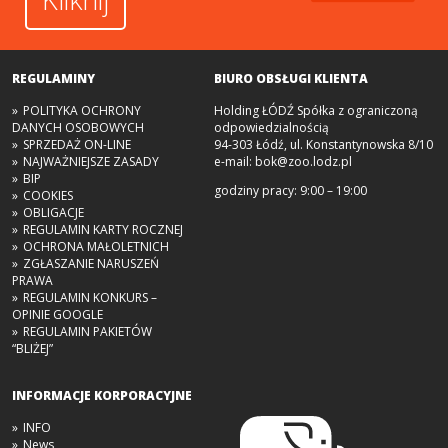
REGULAMINY
BIURO OBSŁUGI KLIENTA
POLITYKA OCHRONY
Holding ŁÓDŹ Spółka z ograniczoną
DANYCH OSOBOWYCH
odpowiedzialnością
SPRZEDAŻ ON-LINE
94-303 Łódź, ul. Konstantynowska 8/10
NAJWAŻNIEJSZE ZASADY
e-mail:
bok@zoo.lodz.pl
BIP
godziny pracy: 9:00 – 19:00
COOKIES
OBLIGACJE
REGULAMIN KARTY ROCZNEJ
OCHRONA MAŁOLETNICH
ZGŁASZANIE NARUSZEŃ
PRAWA
REGULAMIN KONKURS –
OPINIE GOOGLE
REGULAMIN PAKIETÓW
“BLIŻEJ”
INFORMACJE KORPORACYJNE
INFO
News