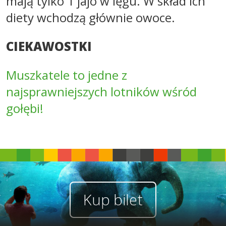
mają tylko 1 jajo w lęgu. W skład ich
diety wchodzą głównie owoce.
CIEKAWOSTKI
Muszkatele to jedne z
najsprawniejszych lotników wśród
gołębi!
Kup bilet