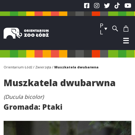
P
L
☰
Orientarium Łódź
Zwierzęta
Muszkatela dwubarwna
Muszkatela dwubarwna
(Ducula bicolor)
Gromada:
Ptaki