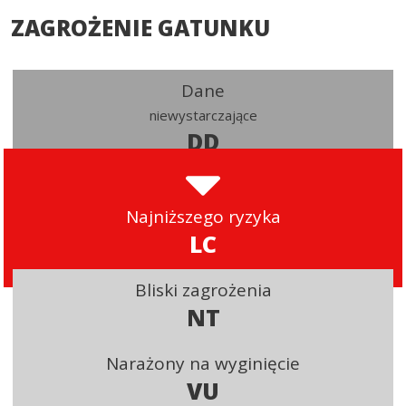
ZAGROŻENIE GATUNKU
Dane
niewystarczające
DD
Najniższego ryzyka
LC
Bliski zagrożenia
NT
Narażony na wyginięcie
VU