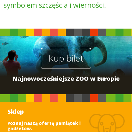
symbolem szczęścia i wierności.
Kup bilet
Najnowocześniejsze ZOO w Europie
Sklep
Poznaj naszą ofertę pamiątek i
gadżetów.