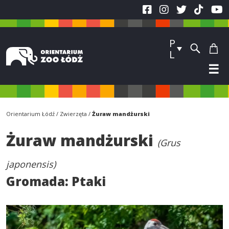
P
L
☰
Orientarium Łódź
Zwierzęta
Żuraw mandżurski
Żuraw mandżurski
(Grus
japonensis)
Gromada:
Ptaki