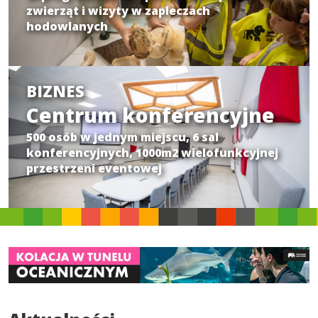
zwierząt i wizyty w zapleczach
hodowlanych
BIZNES
Centrum konferencyjne
500 osób w jednym miejscu, 6 sal
konferencyjnych, 1000m2 wielofunkcyjnej
przestrzeni eventowej