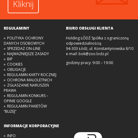
Kliknij
REGULAMINY
BIURO OBSŁUGI KLIENTA
POLITYKA OCHRONY
Holding ŁÓDŹ Spółka z ograniczoną
DANYCH OSOBOWYCH
odpowiedzialnością
SPRZEDAŻ ON-LINE
94-303 Łódź, ul. Konstantynowska 8/10
NAJWAŻNIEJSZE ZASADY
e-mail:
bok@zoo.lodz.pl
BIP
godziny pracy: 9:00 – 19:00
COOKIES
OBLIGACJE
REGULAMIN KARTY ROCZNEJ
OCHRONA MAŁOLETNICH
ZGŁASZANIE NARUSZEŃ
PRAWA
REGULAMIN KONKURS –
OPINIE GOOGLE
REGULAMIN PAKIETÓW
“BLIŻEJ”
INFORMACJE KORPORACYJNE
INFO