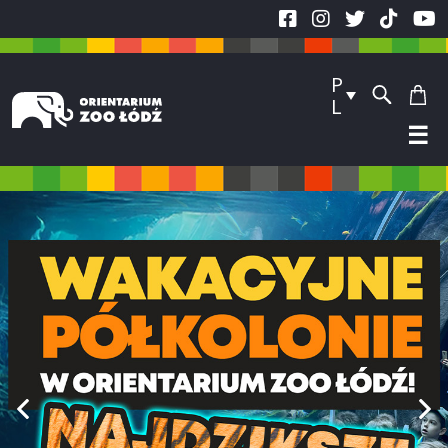
P
L
☰