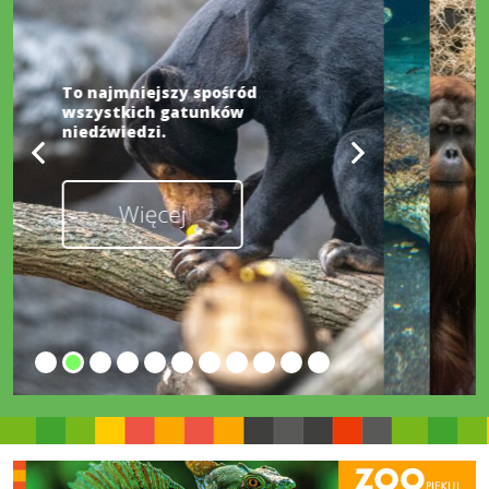
To najmniejszy spośród
wszystkich gatunków
niedźwiedzi.
Więcej